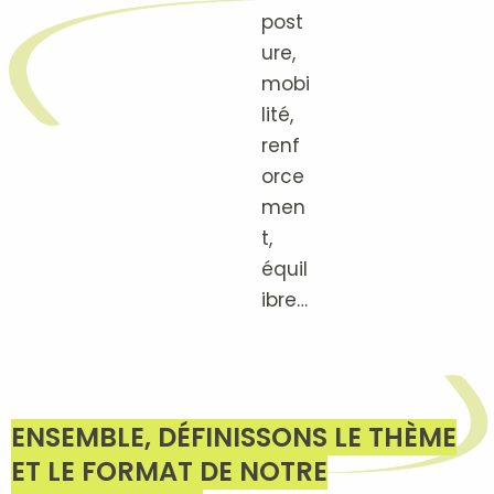
post
ure,
mobi
lité,
renf
orce
men
t,
équil
ibre…
ENSEMBLE, DÉFINISSONS LE THÈME
ET LE FORMAT DE NOTRE