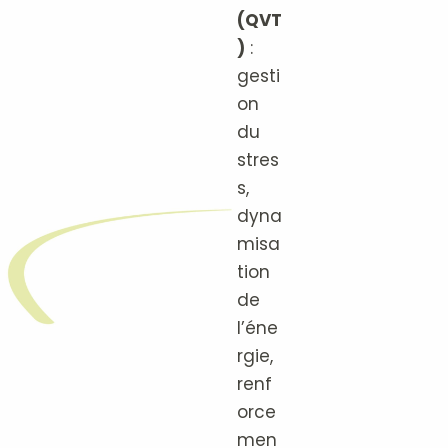
(QVT
)
:
gesti
on
du
stres
s,
dyna
misa
tion
de
l’éne
rgie,
renf
orce
men