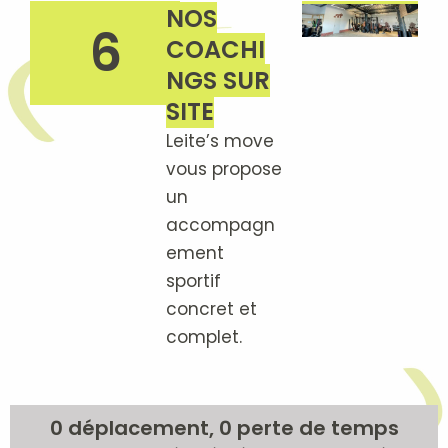
NOS
6
COACHI
NGS SUR
SITE
Leite’s move
vous propose
un
accompagn
ement
sportif
concret et
complet.
0 déplacement, 0 perte de temps