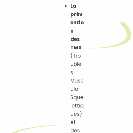
La
prév
entio
n
des
TMS
(Tro
uble
s
Musc
ulo-
Sque
lettiq
ues)
et
des