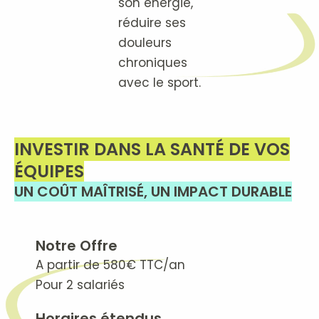
son énergie,
réduire ses
douleurs
chroniques
avec le sport.
INVESTIR DANS LA SANTÉ DE VOS
ÉQUIPES
UN COÛT MAÎTRISÉ, UN IMPACT DURABLE
Notre Offre
A partir de 580€ TTC/an
Pour 2 salariés
Horaires étendus