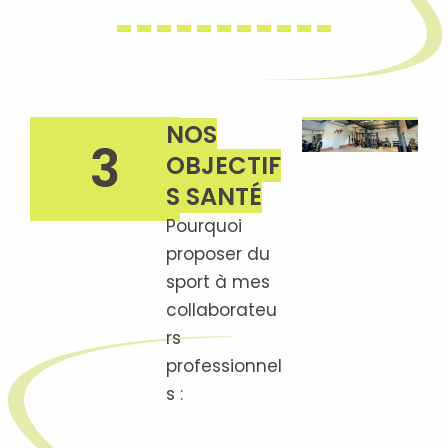
NOS
3
OBJECTIF
S SANTÉ
Pourquoi
proposer du
sport à mes
collaborateu
rs
professionnel
s :