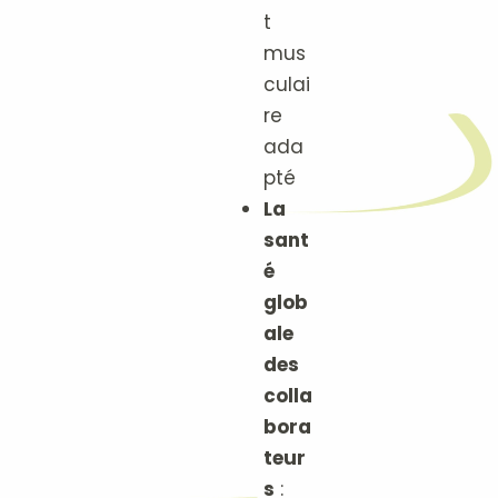
t
mus
culai
re
ada
pté
La
sant
é
glob
ale
des
colla
bora
teur
s
: