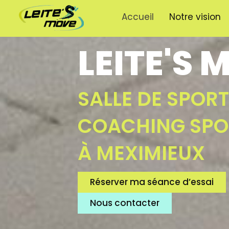
Aller
Accueil
Notre vision
au
contenu
LEITE'S 
SALLE DE SPORT
COACHING SPO
À MEXIMIEUX
Réserver ma séance d’essai
Nous contacter