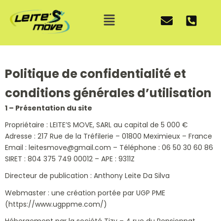
Aller
Menu
au
contenu
Politique de confidentialité et
conditions générales d’utilisation
1 – Présentation du site
Propriétaire : LEITE’S MOVE, SARL au capital de 5 000 €
Adresse : 217 Rue de la Tréfilerie – 01800 Meximieux – France
Email : leitesmove@gmail.com – Téléphone : 06 50 30 60 86
SIRET : 804 375 749 00012 – APE : 9311Z
Directeur de publication : Anthony Leite Da Silva
Webmaster : une création portée par UGP PME
(https://www.ugppme.com/)
Hébergement par la société Tizy – 4 rue du Pensionnat