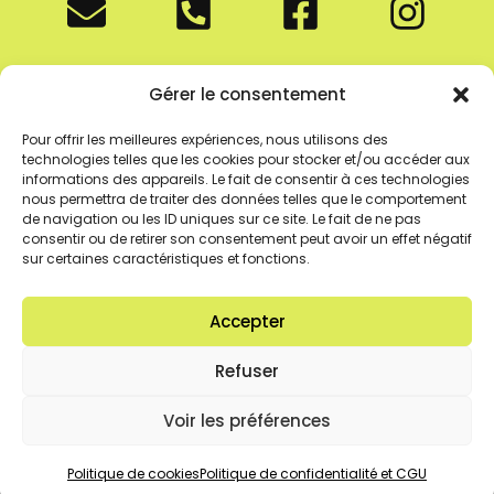
Salle de Sport Meximieux
Gérer le consentement
Convivialité et performance
217 Rue De La Tréfilerie
Pour offrir les meilleures expériences, nous utilisons des
technologies telles que les cookies pour stocker et/ou accéder aux
01800 Meximieux
informations des appareils. Le fait de consentir à ces technologies
nous permettra de traiter des données telles que le comportement
VOTRE CLUB EST OUVERT :
de navigation ou les ID uniques sur ce site. Le fait de ne pas
consentir ou de retirer son consentement peut avoir un effet négatif
Du Lundi au vendredi
sur certaines caractéristiques et fonctions.
de 8H30 – 14H / 16H – 21H
et Le Samedi de 9H00 à 14H00
Accepter
Refuser
Voir les préférences
Politique de cookies
–
Politique de confidentialité et CGU
– Leite’s
Politique de cookies
Politique de confidentialité et CGU
move©2026 – Création du site web par
UGP PME