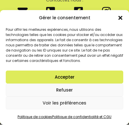
Gérer le consentement
Pour offrir les meilleures expériences, nous utilisons des
Salle de Sport Meximieux
technologies telles que les cookies pour stocker et/ou accéder aux
Convivialité et performance
informations des appareils. Le fait de consentir à ces technologies
217 Rue De La Tréfilerie
nous permettra de traiter des données telles que le comportement
de navigation ou les ID uniques sur ce site. Le fait de ne pas
01800 Meximieux
consentir ou de retirer son consentement peut avoir un effet négatif
sur certaines caractéristiques et fonctions.
VOTRE CLUB EST OUVERT :
Du Lundi au vendredi
Accepter
de 8H30 – 14H / 16H – 21H
et Le Samedi de 9H00 à 14H00
Refuser
Voir les préférences
Politique de cookies
Politique de confidentialité et CGU
Politique de cookies
–
Politique de confidentialité et CGU
– Leite’s